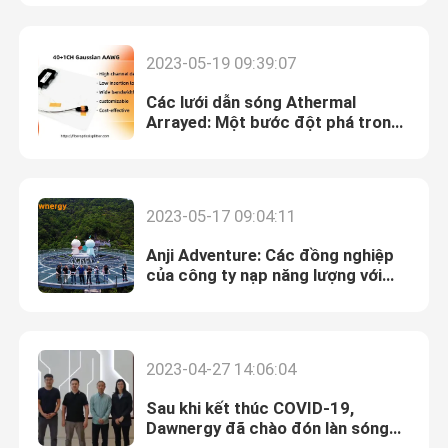
Về chúng tôi
2023-05-19 09:39:07
Các lưới dẫn sóng Athermal
Tham quan nhà máy
Arrayed: Một bước đột phá trong
mạng quang học
Kiểm soát chất lượng
2023-05-17 09:04:11
Liên hệ chúng tôi
Anji Adventure: Các đồng nghiệp
của công ty nạp năng lượng với
thiên nhiên và các hoạt động xây
Tin tức
dựng nhóm
2023-04-27 14:06:04
Tất cả các trường hợp
Sau khi kết thúc COVID-19,
Dawnergy đã chào đón làn sóng
Yêu cầu báo giá
khách hàng đầu tiên...