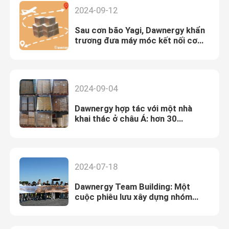
2024-09-12
Sau cơn bão Yagi, Dawnergy khẩn
trương đưa máy móc kết nối cơ
khí cho khách hàng.
2024-09-04
Dawnergy hợp tác với một nhà
khai thác ở châu Á: hơn 30
container được vận chuyển vào
năm 2024
2024-07-18
Dawnergy Team Building: Một
cuộc phiêu lưu xây dựng nhóm
đáng chú ý trên đảo Shengsi