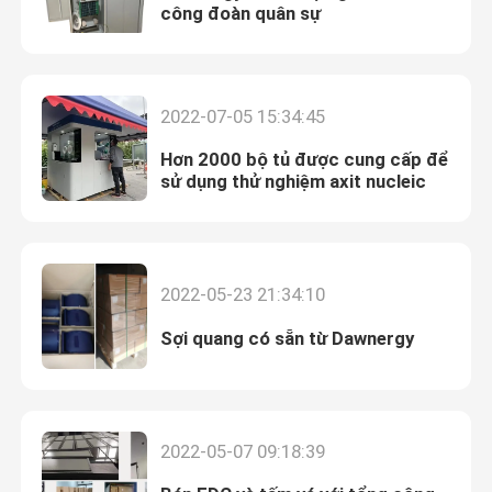
công đoàn quân sự
2022-07-05 15:34:45
Hơn 2000 bộ tủ được cung cấp để
sử dụng thử nghiệm axit nucleic
Để lại lời nhắn
Chúng tôi sẽ gọi lại cho bạn sớm!
2022-05-23 21:34:10
Sợi quang có sẵn từ Dawnergy
2022-05-07 09:18:39