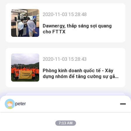
2020-11-03 15:28:48
Dawnergy, thắp sáng sợi quang
cho FTTX
2020-11-03 15:28:43
Phòng kinh doanh quốc tế - Xây
dựng nhóm để tăng cường sự gắn
kết
2020-11-03 15:28:51
peter
Gặp gỡ tại Triển lãm Quảng Đông
2018
7:13 AM