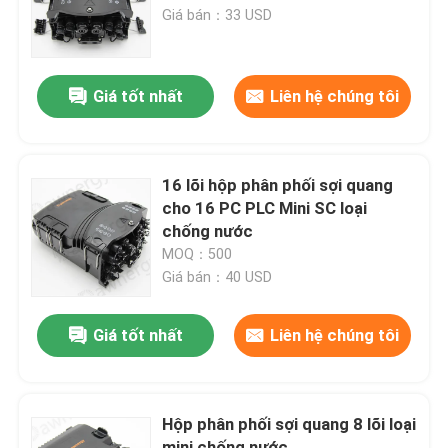
Giá bán：33 USD
Về chúng tôi
Giá tốt nhất
Liên hệ chúng tôi
Tham quan nhà máy
Kiểm soát chất lượng
16 lõi hộp phân phối sợi quang
cho 16 PC PLC Mini SC loại
chống nước
Liên hệ chúng tôi
MOQ：500
Giá bán：40 USD
Tin tức
Giá tốt nhất
Liên hệ chúng tôi
Tất cả các trường hợp
Hộp phân phối sợi quang 8 lõi loại
Yêu cầu báo giá
mini chống nước