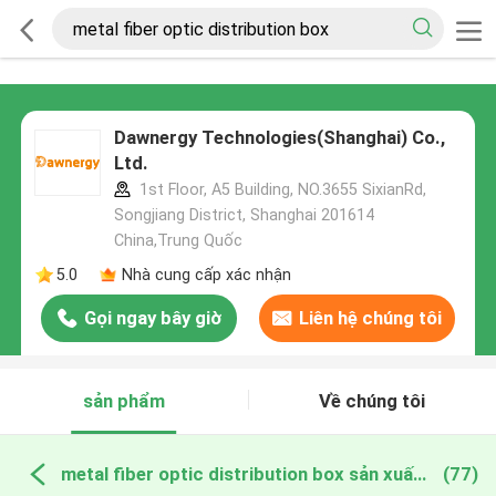
Dawnergy Technologies(Shanghai) Co.,
Ltd.
1st Floor, A5 Building, NO.3655 SixianRd,
Songjiang District, Shanghai 201614
China,Trung Quốc
5.0
Nhà cung cấp xác nhận
Gọi ngay bây giờ
Liên hệ chúng tôi
sản phẩm
Về chúng tôi
metal fiber optic distribution box sản xuất trực tuyến
(77)