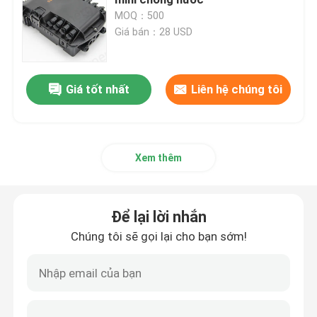
MOQ：500
Giá bán：28 USD
Linh kiện thụ động sợi quang
Các thành phần hoạt động của sợi quang
Giá tốt nhất
Liên hệ chúng tôi
Hệ thống quản lý sợi quang
Xem thêm
Cáp quang
Để lại lời nhắn
Bộ dụng cụ sợi quang
Chúng tôi sẽ gọi lại cho bạn sớm!
Thiết bị thử nghiệm sợi quang
Giải pháp mạng FTTx