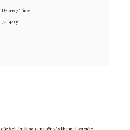
Delivery Time
7~14day
hất gây ô nhiễm khác xâm nhập vào khoang.Loại niêm