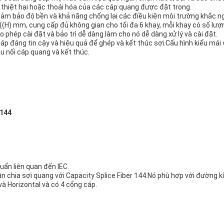
 thiệt hại hoặc thoái hóa của các cáp quang được đặt trong.
ảm bảo độ bền và khả năng chống lại các điều kiện môi trường khắc ng
 ((H) mm, cung cấp đủ không gian cho tối đa 6 khay, mỗi khay có số lượ
 phép cài đặt và bảo trì dễ dàng.làm cho nó dễ dàng xử lý và cài đặt.
háp đáng tin cậy và hiệu quả để ghép và kết thúc sợi.Cấu hình kiểu mái 
u nối cáp quang và kết thúc.
 144
ẩn liên quan đến IEC.
phân chia sợi quang với Capacity Splice Fiber 144.Nó phù hợp với đường 
và Horizontal và có 4 cổng cáp.