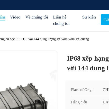
hẩm
Video
Về chúng tôi
Liên hệ
Sự kiện
Lờ
chúng tôi
ong cơ học PP + GF với 144 dung lượng sợi vòm vòm sợi quang
IP68 xếp hạng
với 144 dung 
Place of Origin
CH
Hàng hiệu
DA