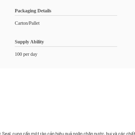
Packaging Details
Carton/Pallet
Supply Ability
100 per day
nic Seal, cung cấp một rào cản hiệu quả ngăn chặn nước, bụi và các c