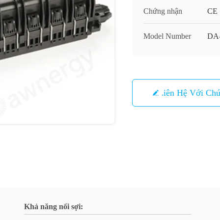
Chứng nhận
CE
Model Number
DA-
Liên Hệ Với Chú
Khả năng nối sợi: