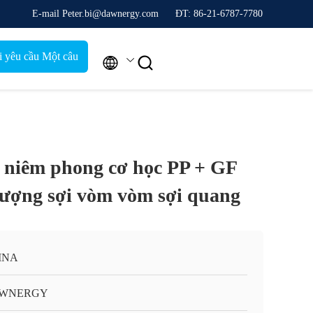
E-mail Peter.bi@dawnergy.com
ĐT: 86-21-6787-7780
i yêu cầu Một câu


trích dẫn
 niêm phong cơ học PP + GF
lượng sợi vòm vòm sợi quang
INA
WNERGY