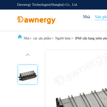
Dawnergy Technologies(Shanghai) Co., Ltd.
Nhà
Sản p
Nhà
>
các sản phẩm
>
Người khác
>
IP68 xếp hạng niêm ph