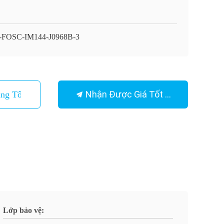
FOSC-IM144-J0968B-3
Nhận Được Giá Tốt Nhất
ng Tôi
Lớp bảo vệ: