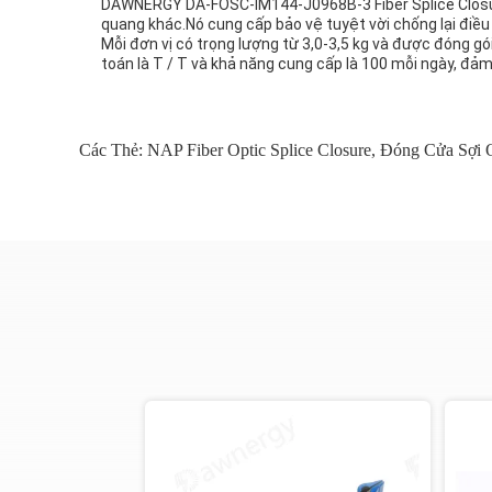
DAWNERGY DA-FOSC-IM144-J0968B-3 Fiber Splice Closure
quang khác.Nó cung cấp bảo vệ tuyệt vời chống lại điều
Mỗi đơn vị có trọng lượng từ 3,0-3,5 kg và được đóng gói
toán là T / T và khả năng cung cấp là 100 mỗi ngày, đ
Các Thẻ:
NAP Fiber Optic Splice Closure
,
Đóng Cửa Sợi 