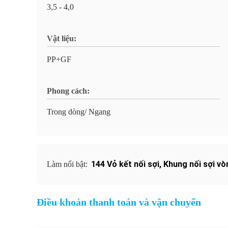
3,5 - 4,0
Vật liệu:
PP+GF
Phong cách:
Trong dòng/ Ngang
144 Vỏ kết nối sợi
,
Khung nối sợi v
Làm nổi bật:
Điều khoản thanh toán và vận chuyển