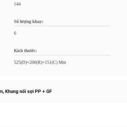
144
Số lượng khay:
6
Kích thước:
525(D)×200(R)×151(C) Mm
òm
,
Khung nối sợi PP + GF