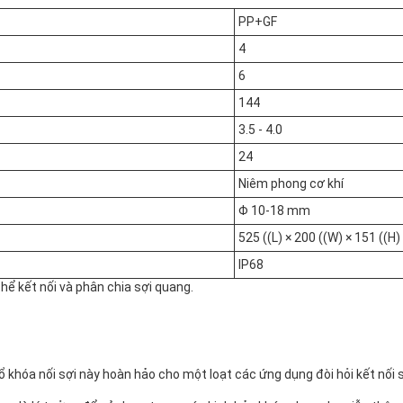
PP+GF
4
6
144
3.5 - 4.0
24
Niêm phong cơ khí
Φ 10-18 mm
525 ((L) × 200 ((W) × 151 ((H
IP68
hể kết nối và phân chia sợi quang.
, ổ khóa nối sợi này hoàn hảo cho một loạt các ứng dụng đòi hỏi kết nối