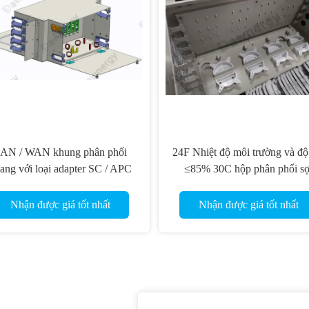
AN / WAN khung phân phối
24F Nhiệt độ môi trường và đ
ang với loại adapter SC / APC
≤85% 30C hộp phân phối sợ
và màu đen hoặc tùy chọn
Nhận được giá tốt nhất
Nhận được giá tốt nhất