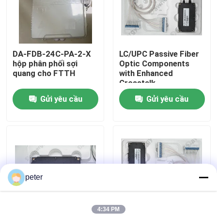
Về chúng tôi
DA-FDB-24C-PA-2-X
LC/UPC Passive Fiber
Tham quan nhà máy
hộp phân phối sợi
Optic Components
quang cho FTTH
with Enhanced
Crosstalk
Kiểm soát chất lượng
Gửi yêu cầu
Gửi yêu cầu
Liên hệ chúng tôi
Tin tức
peter
Tất cả các trường hợp
4:34 PM
Yêu cầu báo giá