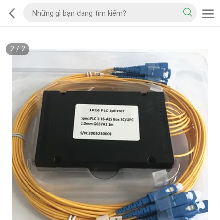
2
/
2