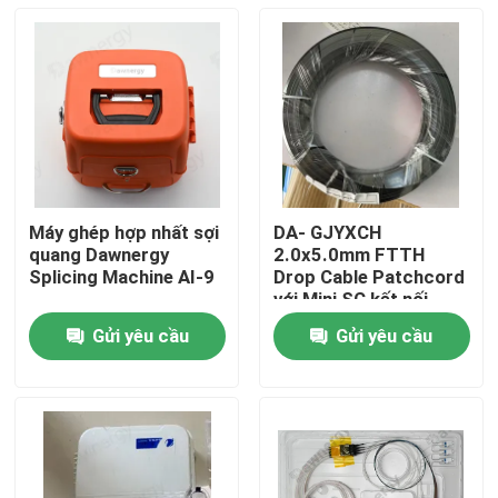
Máy ghép hợp nhất sợi
DA- GJYXCH
quang Dawnergy
2.0x5.0mm FTTH
Splicing Machine AI-9
Drop Cable Patchcord
với Mini SC kết nối
chống nước và kết nối
Gửi yêu cầu
Gửi yêu cầu
ống thông qua
Nhà
Sản phẩm
Video