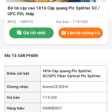
Độ tin cậy cao 1X16 Cáp quang Plc Splitter SC /
UPC PDL thấp
MOQ：100PCS
Giá bán：7.14 USD
Giá tốt nhất
Liên hệ chúng tôi
Mô Tả SảN PHẩM
1X16 Cáp quang Plc Splitter
,
Điểm nổi bật:
SC/UPC Fiber Optical Plc Splitter
Chứng nhận
Anatel,CE,ROHS
Giá bán
7.14 USD
Hàng hiệu
DAWNERGY